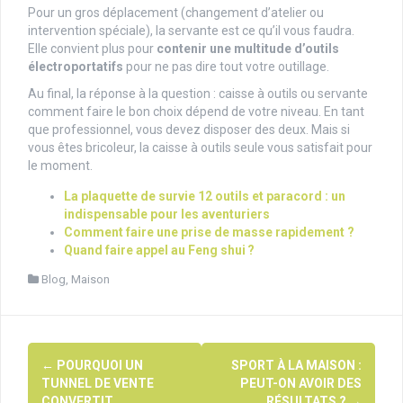
Pour un gros déplacement (changement d’atelier ou
intervention spéciale), la servante est ce qu’il vous faudra.
Elle convient plus pour
contenir une multitude d’outils
électroportatifs
pour ne pas dire tout votre outillage.
Au final, la réponse à la question : caisse à outils ou servante
comment faire le bon choix dépend de votre niveau. En tant
que professionnel, vous devez disposer des deux. Mais si
vous êtes bricoleur, la caisse à outils seule vous satisfait pour
le moment.
La plaquette de survie 12 outils et paracord : un
indispensable pour les aventuriers
Comment faire une prise de masse rapidement ?
Quand faire appel au Feng shui ?
Blog
,
Maison
Navigation
←
POURQUOI UN
SPORT À LA MAISON :
d'article
TUNNEL DE VENTE
PEUT-ON AVOIR DES
CONVERTIT
RÉSULTATS ?
→