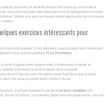
Entraînez-vous avec la variante de saut à la corde qui vous incite à
corde. Vous pourrez aussi faire deux sauts sur le pied gauche et ensuite
endues. Veillez à ce que vos coudes soient placés près de votre corps.
 rotation.
quelques exercices intéressants pour
és à la corde à sauter. En les alternant, vous prendrez goût à exécuter
 aisément vous exercer pendant
15 ou 20 minutes
.
 la corde à sauter dans chaque main. Commencez à sauter et
s. Sautez et amenez la corde à sauter sous vos pieds.
 vous devrez faire en sorte de sauter assez haut pour que la corde
 deux fois sous vos pieds avant d’atterrir au sol.
ntéresser. C’est par exemple le cas de la
torsion complète
. Cet
che. Durant ce temps, vous devrez sauter avec les pieds serrés. Une fois