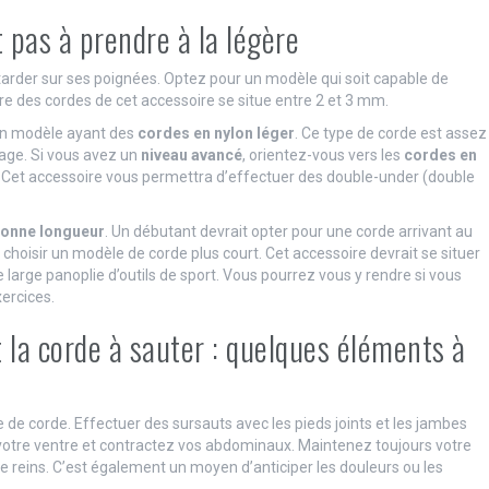
t pas à prendre à la légère
ttarder sur ses poignées. Optez pour un modèle qui soit capable de
re des cordes de cet accessoire se situe entre 2 et 3 mm.
 un modèle ayant des
cordes en nylon léger
. Ce type de corde est assez
ssage. Si vous avez un
niveau avancé
, orientez-vous vers les
cordes en
. Cet accessoire vous permettra d’effectuer des double-under (double
onne longueur
. Un débutant devrait opter pour une corde arrivant au
t choisir un modèle de corde plus court. Cet accessoire devrait se situer
 large panoplie d’outils de sport. Vous pourrez vous y rendre si vous
ercices.
t la corde à sauter : quelques éléments à
re de corde. Effectuer des sursauts avec les pieds joints et les jambes
 votre ventre et contractez vos abdominaux. Maintenez toujours votre
e reins. C’est également un moyen d’anticiper les douleurs ou les