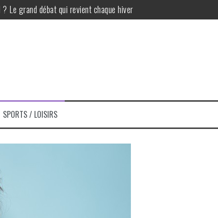
l ? Le grand débat qui revient chaque hiver
bijoux discrets
faire trop : équilibre, efficacité et plaisir
r en toute sérénité
s d’attention pour une couverture réussie
abilité d’un site d’information
SPORTS / LOISIRS