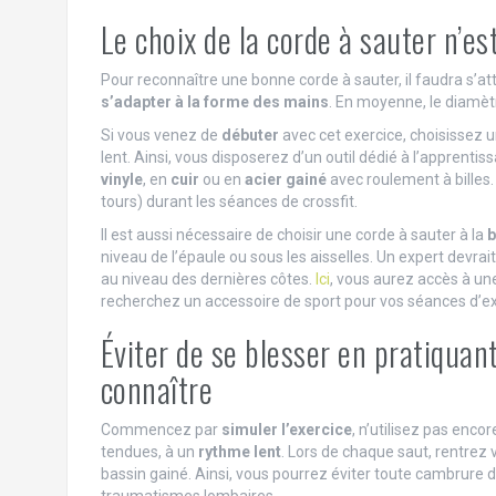
Le choix de la corde à sauter n’es
Pour reconnaître une bonne corde à sauter, il faudra s’a
s’adapter à la forme des mains
. En moyenne, le diamèt
Si vous venez de
débuter
avec cet exercice, choisissez
lent. Ainsi, vous disposerez d’un outil dédié à l’apprenti
vinyle
, en
cuir
ou en
acier gainé
avec roulement à billes
tours) durant les séances de crossfit.
Il est aussi nécessaire de choisir une corde à sauter à la
b
niveau de l’épaule ou sous les aisselles. Un expert devrai
au niveau des dernières côtes.
Ici
, vous aurez accès à une
recherchez un accessoire de sport pour vos séances d’ex
Éviter de se blesser en pratiquan
connaître
Commencez par
simuler l’exercice
, n’utilisez pas enco
tendues, à un
rythme lent
. Lors de chaque saut, rentrez
bassin gainé. Ainsi, vous pourrez éviter toute cambrure d
traumatismes lombaires.