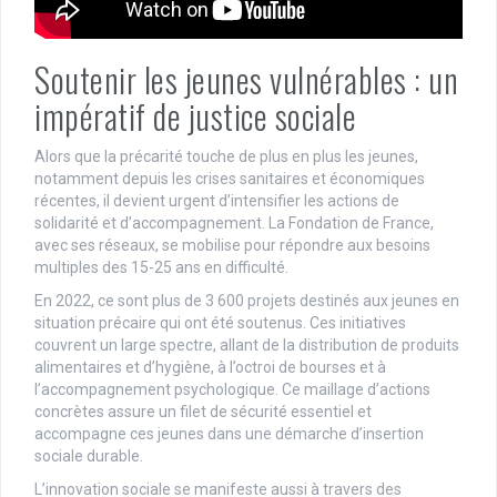
Soutenir les jeunes vulnérables : un
impératif de justice sociale
Alors que la précarité touche de plus en plus les jeunes,
notamment depuis les crises sanitaires et économiques
récentes, il devient urgent d’intensifier les actions de
solidarité et d’accompagnement. La Fondation de France,
avec ses réseaux, se mobilise pour répondre aux besoins
multiples des 15-25 ans en difficulté.
En 2022, ce sont plus de 3 600 projets destinés aux jeunes en
situation précaire qui ont été soutenus. Ces initiatives
couvrent un large spectre, allant de la distribution de produits
alimentaires et d’hygiène, à l’octroi de bourses et à
l’accompagnement psychologique. Ce maillage d’actions
concrètes assure un filet de sécurité essentiel et
accompagne ces jeunes dans une démarche d’insertion
sociale durable.
L’innovation sociale se manifeste aussi à travers des