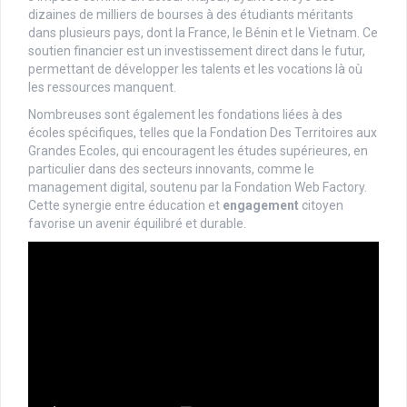
dizaines de milliers de bourses à des étudiants méritants
dans plusieurs pays, dont la France, le Bénin et le Vietnam. Ce
soutien financier est un investissement direct dans le futur,
permettant de développer les talents et les vocations là où
les ressources manquent.
Nombreuses sont également les fondations liées à des
écoles spécifiques, telles que la Fondation Des Territoires aux
Grandes Ecoles, qui encouragent les études supérieures, en
particulier dans des secteurs innovants, comme le
management digital, soutenu par la Fondation Web Factory.
Cette synergie entre éducation et
engagement
citoyen
favorise un avenir équilibré et durable.