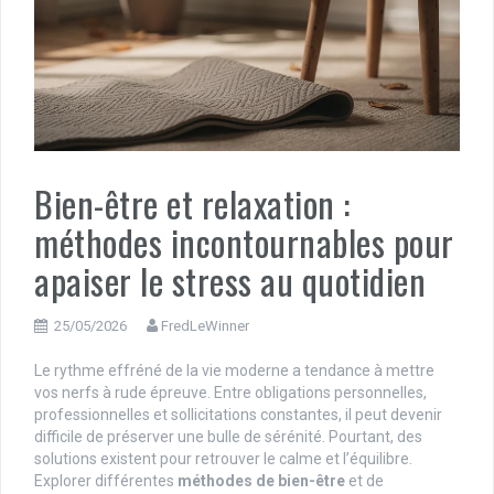
Bien-être et relaxation :
méthodes incontournables pour
apaiser le stress au quotidien
25/05/2026
FredLeWinner
Le rythme effréné de la vie moderne a tendance à mettre
vos nerfs à rude épreuve. Entre obligations personnelles,
professionnelles et sollicitations constantes, il peut devenir
difficile de préserver une bulle de sérénité. Pourtant, des
solutions existent pour retrouver le calme et l’équilibre.
Explorer différentes
méthodes de bien-être
et de