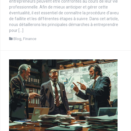
entrepreneurs peuvent être confrontés au cours de leur vie
professionnelle. Afin de mieux anticiper et gérer cette
éventualité, il est essentiel de connaître la procédure d’aveu
de faillite et les différentes étapes à suivre. Dans cet article,
nous détaillerons les principales démarches à entreprendre
pour […]
Blog
,
Finance