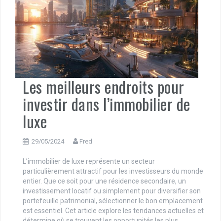
Les meilleurs endroits pour
investir dans l’immobilier de
luxe
29/05/2024
Fred
L’immobilier de luxe représente un secteur
particulièrement attractif pour les investisseurs du monde
entier. Que ce soit pour une résidence secondaire, un
investissement locatif ou simplement pour diversifier son
portefeuille patrimonial, sélectionner le bon emplacement
est essentiel. Cet article explore les tendances actuelles et
détermine où se trouvent les opportunités les plus