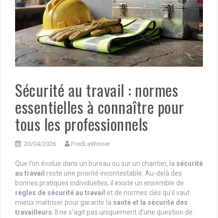
Sécurité au travail : normes
essentielles à connaître pour
tous les professionnels
20/04/2026
FredLeWinner
Que l’on évolue dans un bureau ou sur un chantier, la
sécurité
au travail
reste une priorité incontestable. Au-delà des
bonnes pratiques individuelles, il existe un ensemble de
règles de sécurité au travail
et de normes clés qu’il vaut
mieux maîtriser pour garantir la
santé et la sécurité des
travailleurs
. Il ne s’agit pas uniquement d’une question de