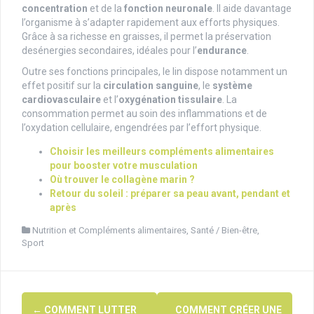
concentration
et de la
fonction neuronale
. Il aide davantage
l’organisme à s’adapter rapidement aux efforts physiques.
Grâce à sa richesse en graisses, il permet la préservation
desénergies secondaires, idéales pour l’
endurance
.
Outre ses fonctions principales, le lin dispose notamment un
effet positif sur la
circulation sanguine
, le
système
cardiovasculaire
et l’
oxygénation tissulaire
. La
consommation permet au soin des inflammations et de
l’oxydation cellulaire, engendrées par l’effort physique.
Choisir les meilleurs compléments alimentaires
pour booster votre musculation
Où trouver le collagène marin ?
Retour du soleil : préparer sa peau avant, pendant et
après
Nutrition et Compléments alimentaires
,
Santé / Bien-être
,
Sport
Navigation
←
COMMENT LUTTER
COMMENT CRÉER UNE